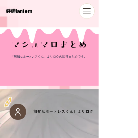
​蜉蝣lantern
​マシュマロまとめ
​「無知なホー×レスくん」よりロクの回答まとめです。
​「無知なホー×レスくん」よりロク