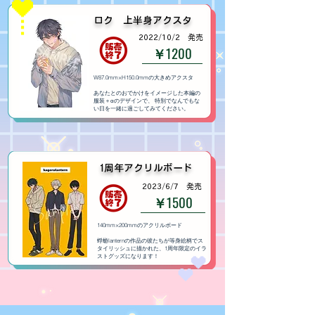
​ロク 上半身アクスタ
​2022/10/2 発売
￥1200
W87.0mm×H150.0mmの大きめアクスタ
あなたとのおでかけをイメージした本編の
服装＋αのデザインで、 特別でなんでもな
い日を一緒に過ごしてみてください。
​1周年アクリルボード
​2023/6/7 発売
￥1500
140mm×200mmのアクリルボード
蜉蝣lanternの作品の彼たちが等身絵柄でス
タイリッシュに描かれた、1周年限定のイラ
ストグッズになります！