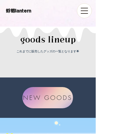
​蜉蝣lantern
​goods lineup
​これまでに販売したグッズの一覧となります🌟
NEW GOODS