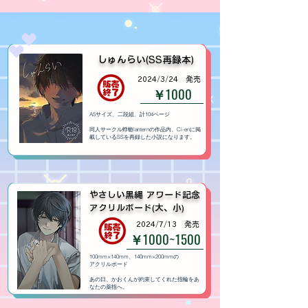
しゅんらい(SS再録本)
​2024/3/24 発売
￥1000
A5サイズ、二段組、計104ページ
同人サークル蜉蝣lanternの作品内、Ci-enに掲
載しているSSを再録した小説になります。
やさしい黒縄 アワード記念
アクリルボード(大、小)
​2024/7/13 発売
￥1000~1500
100mm×140mm、140mm×200mmの
​アクリルボード
あの日、かおくんが約束してくれた指輪をあ
なたの薬指へ。