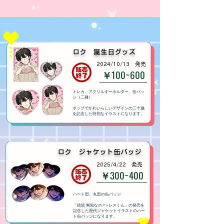
​ロク 誕生日グッズ
​2024/10/13 発売
￥100~600
​トレカ、アクリルキーホルダー、缶バッ
ジ（二種）
ポップでかわいらしいデザインの二十歳
を記念した特別なイラストになります。
​ロク ジャケット缶バッジ
​2025/4/22 発売
￥300~400
​ハート型、丸型の缶バッジ
「続続 無知なホー×レスくん」の発売を
記念した歴代ジャケットイラストのハー
ト缶バッジになります。