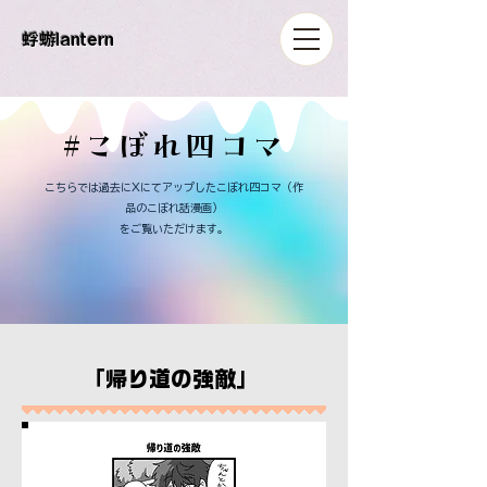
​蜉蝣lantern
#​こぼれ四コマ
こちらでは過去にXにてアップしたこぼれ四コマ（作
品のこぼれ話漫画）
​をご覧いただけます。
​「帰り道の強敵」