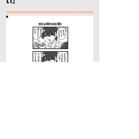
い」
​作画・ぴぎゃー