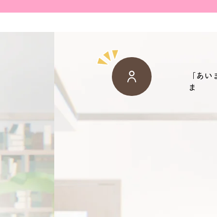
​「あ
ま