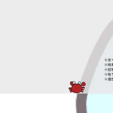
※全
​※
​※
※他
※感